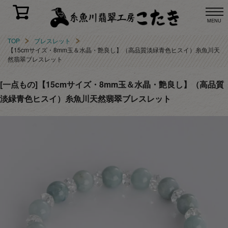
MENU
TOP
ブレスレット
【15cmサイズ・8mm玉＆水晶・艶良し】（高品質淡緑青色ヒスイ）糸魚川天
然翡翠ブレスレット
[一点もの]【15cmサイズ・8mm玉＆水晶・艶良し】（高品質
淡緑青色ヒスイ）糸魚川天然翡翠ブレスレット