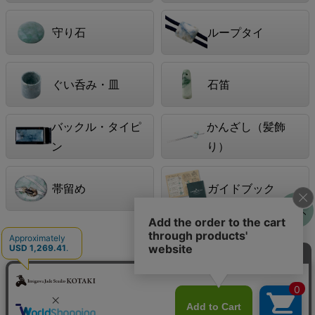
守り石
ループタイ
ぐい呑み・皿
石笛
バックル・タイピ
かんざし（髪飾
ン
り）
帯留め
ガイドブック
シーンで選ぶ
男性におすすめの翡翠
女性におすすめの翡翠