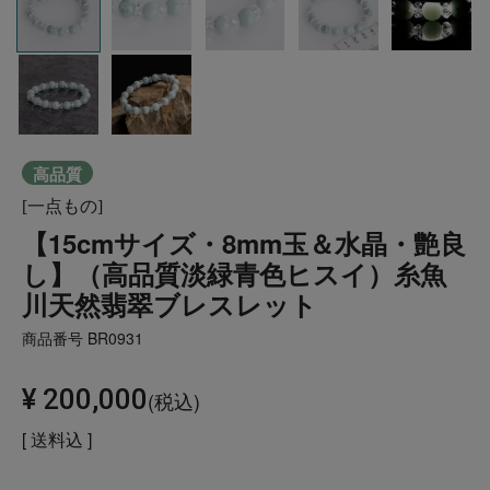
高品質
[一点もの]
【15cmサイズ・8mm玉＆水晶・艶良
し】（高品質淡緑青色ヒスイ）糸魚
川天然翡翠ブレスレット
商品番号
BR0931
¥
200,000
税込
送料込