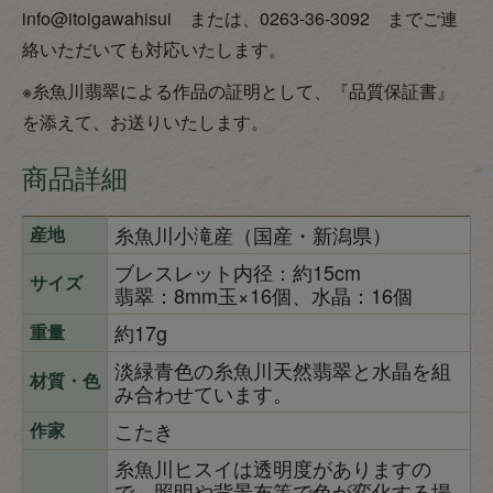
info@itoigawahisui または、0263-36-3092 までご連
絡いただいても対応いたします。
※糸魚川翡翠による作品の証明として、『品質保証書』
を添えて、お送りいたします。
商品詳細
糸魚川小滝産（国産・新潟県）
産地
ブレスレット内径：約15cm
サイズ
翡翠：8mm玉×16個、水晶：16個
約17g
重量
淡緑青色の糸魚川天然翡翠と水晶を組
材質・色
み合わせています。
こたき
作家
糸魚川ヒスイは透明度がありますの
で、照明や背景布等で色が変化する場