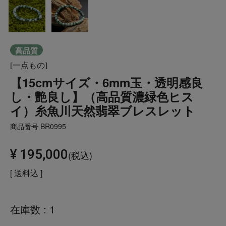
高品質
[一点もの]
【15cmサイズ・6mm玉・透明感良
し・艶良し】（高品質濃緑色ヒス
イ）糸魚川天然翡翠ブレスレット
商品番号
BR0995
¥
195,000
税込
送料込
在庫数
1