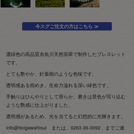
今スグご注文の方はこちら ≫
濃緑色の高品質糸魚川天然翡翠で制作したブレスレット
です。
とても艶やか、針葉樹のような色味です。
透明感ある煌めき。生命力溢れる深い緑色です。
手触りはひんやりとして滑らか、磨きは景色が写り込む
ような艶感に仕上がりました。
透明感があるため、光を当てると幻想的に光輝きます。
info@itoigawahisui または、0263-36-3092 までご連