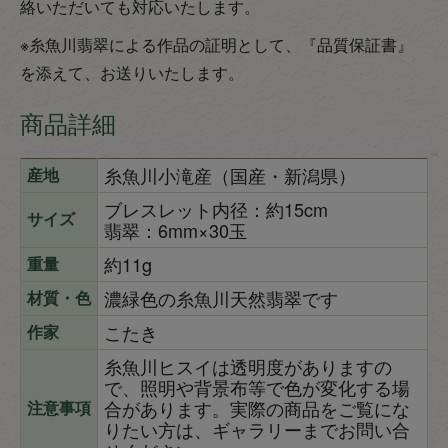
絡いただいても対応いたします。
※糸魚川翡翠による作品の証明として、『品質保証書』
を添えて、お送りいたします。
商品詳細
糸魚川小滝産（国産・新潟県）
産地
ブレスレット内径：約15cm
サイズ
翡翠：6mm×30玉
約11g
重量
濃緑色の糸魚川天然翡翠です
材質・色
こたき
作家
糸魚川ヒスイは透明度がありますの
で、照明や背景布等で色が変化する場
合があります。実際の商品をご覧にな
注意事項
りたい方は、ギャラリーまでお問い合