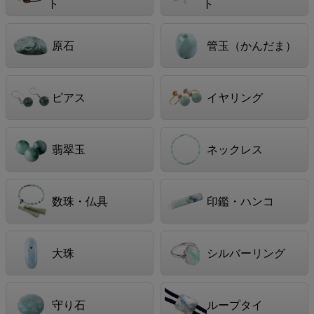
ト
ト
原石
管玉（かんだま）
ピアス
イヤリング
翡翠玉
ネックレス
数珠・仏具
印鑑・ハンコ
大珠
シルバーリング
守り石
ループタイ