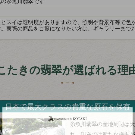
色の糸魚川翡翠です
き
川ヒスイは透明度がありますので、照明や背景布等で色
す。実際の商品をご覧になりたい方は、ギャラリーまで
こたきの翡翠が選ばれる理
日本で最大クラスの貴重な原石を保有
糸魚川翡翠の産地周辺は天
れ、現在では新たな採掘が