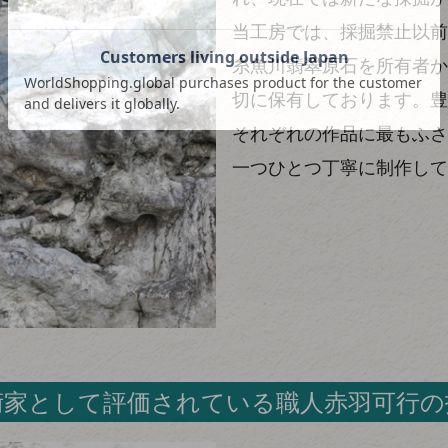
当工房では、採掘禁止以前
糸魚川翡翠原石を所有者か
切に保有しております。豊
それぞれの作品に最もふさ
一つひとつ丁寧に制作して
術家として評価されている職人赤羽可行の