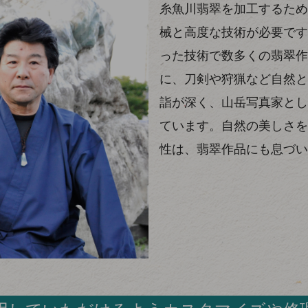
糸魚川翡翠を加工するため
械と高度な技術が必要です
った技術で数多くの翡翠作
に、刀剣や狩猟など自然と
詣が深く、山岳写真家とし
ています。自然の美しさを
性は、翡翠作品にも息づい