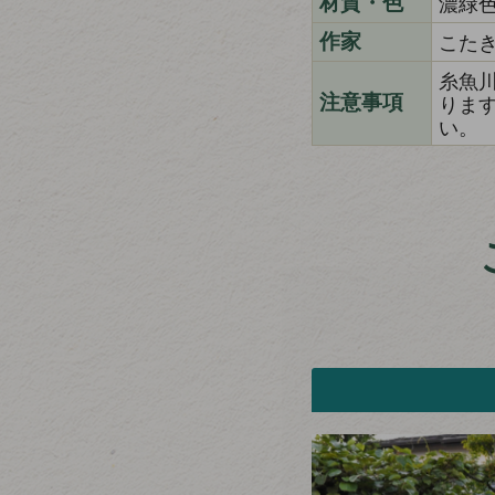
濃緑
材質・色
こた
作家
糸魚
りま
注意事項
い。