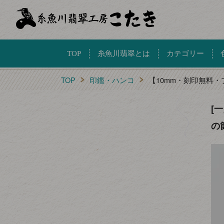
TOP
糸魚川翡翠とは
カテゴリー
TOP
印鑑・ハンコ
【10mm・刻印無料
[
の