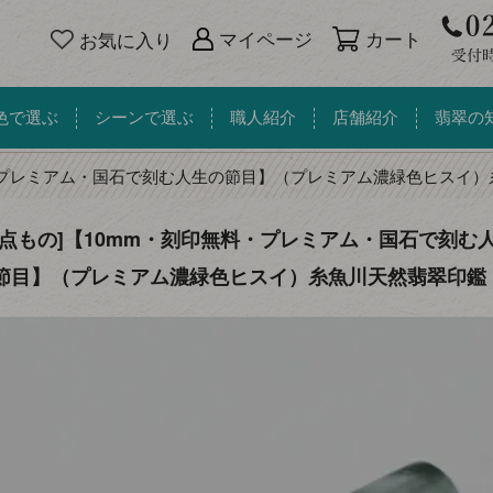
カート
マイページ
お気に入り
色で選ぶ
シーンで選ぶ
職人紹介
店舗紹介
翡翠の
・プレミアム・国石で刻む人生の節目】（プレミアム濃緑色ヒスイ）
一点もの]【10mm・刻印無料・プレミアム・国石で刻む
節目】（プレミアム濃緑色ヒスイ）糸魚川天然翡翠印鑑