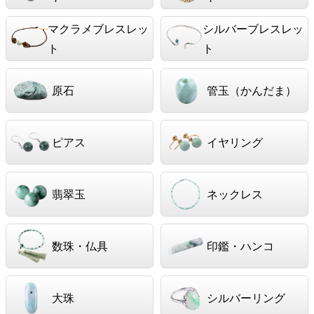
マクラメブレスレッ
シルバーブレスレッ
ト
ト
原石
管玉（かんだま）
ピアス
イヤリング
翡翠玉
ネックレス
数珠・仏具
印鑑・ハンコ
大珠
シルバーリング