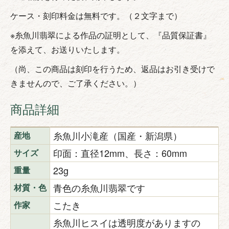
ケース・刻印料金は無料です。（２文字まで）
※糸魚川翡翠による作品の証明として、『品質保証書』
を添えて、お送りいたします。
（尚、この商品は刻印を行うため、返品はお引き受けで
きませんので、ご了承ください。）
商品詳細
糸魚川小滝産（国産・新潟県）
産地
印面：直径12mm、長さ：60mm
サイズ
23g
重量
青色の糸魚川翡翠です
材質・色
こたき
作家
糸魚川ヒスイは透明度がありますの