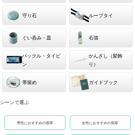
守り石
ループタイ
ぐい呑み・皿
石笛
バックル・タイピ
かんざし（髪飾
ン
り）
帯留め
ガイドブック
シーンで選ぶ
男性におすすめの翡翠
女性におすすめの翡翠