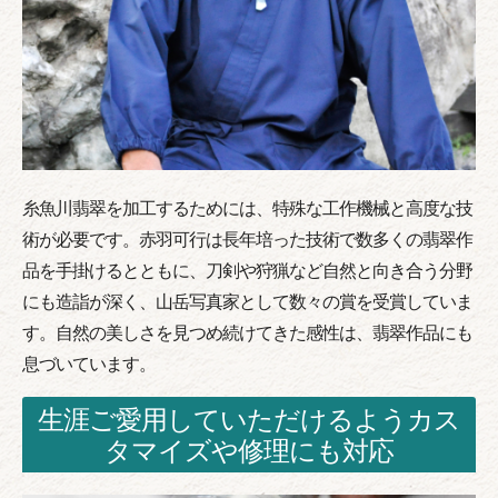
糸魚川翡翠を加工するためには、特殊な工作機械と高度な技
術が必要です。赤羽可行は長年培った技術で数多くの翡翠作
品を手掛けるとともに、刀剣や狩猟など自然と向き合う分野
にも造詣が深く、山岳写真家として数々の賞を受賞していま
す。自然の美しさを見つめ続けてきた感性は、翡翠作品にも
息づいています。
生涯ご愛用していただけるようカス
タマイズや修理にも対応