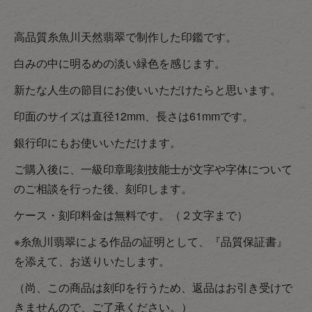
高品質糸魚川天然翡翠で制作した印鑑です。
白みの中に明るめの淡い緑色を感じます。
新たな人生の節目にお使いいただけたらと思います。
印面のサイズは直径12mm、長さは61mmです。
銀行印にもお使いいただけます。
ご購入後に、一級印章彫刻技能士が文字や字体について
のご相談を行った後、刻印します。
ケース・刻印料金は無料です。（２文字まで）
※糸魚川翡翠による作品の証明として、『品質保証書』
を添えて、お送りいたします。
（尚、この商品は刻印を行うため、返品はお引き受けで
きませんので、ご了承ください。）