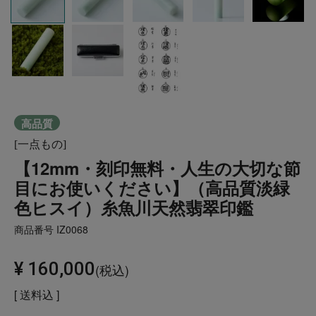
高品質
[一点もの]
【12mm・刻印無料・人生の大切な節
目にお使いください】（高品質淡緑
色ヒスイ）糸魚川天然翡翠印鑑
商品番号
IZ0068
¥
160,000
税込
送料込