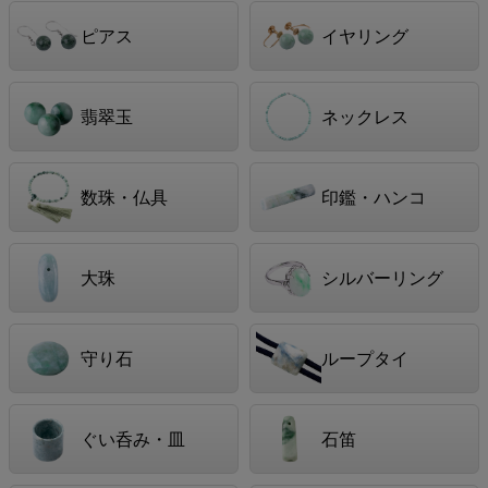
ピアス
イヤリング
翡翠玉
ネックレス
数珠・仏具
印鑑・ハンコ
大珠
シルバーリング
守り石
ループタイ
ぐい呑み・皿
石笛