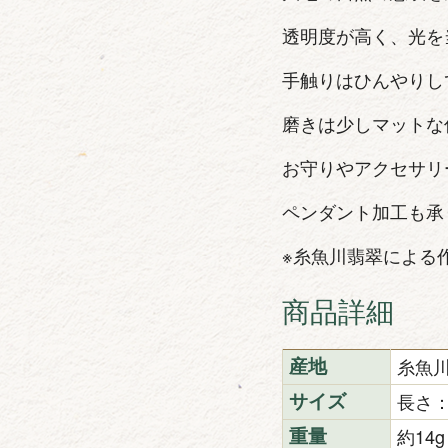
透明度が高く、光を
手触りはひんやりし
磨きは少しマットな
お守りやアクセサリ
ペンダント加工も承
※糸魚川翡翠による
商品詳細
糸魚
産地
長さ：
サイズ
約14g
重量