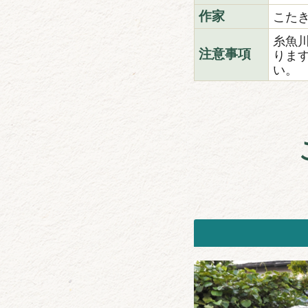
こた
作家
糸魚
りま
注意事項
い。