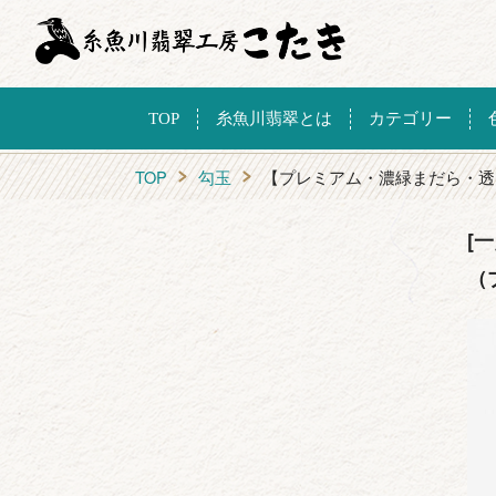
TOP
糸魚川翡翠とは
カテゴリー
TOP
勾玉
【プレミアム・濃緑まだら・透
[
（