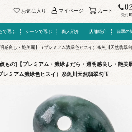
カート
マイページ
お気に入り
色で選ぶ
シーンで選ぶ
職人紹介
店舗紹介
翡翠の
明感良し・艶美麗】（プレミアム濃緑色ヒスイ）糸魚川天然翡翠
一点もの]【プレミアム・濃緑まだら・透明感良し・艶美
プレミアム濃緑色ヒスイ）糸魚川天然翡翠勾玉