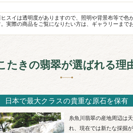
き
川ヒスイは透明度がありますので、照明や背景布等で色
す。実際の商品をご覧になりたい方は、ギャラリーまで
こたきの翡翠が選ばれる理
日本で最大クラスの貴重な原石を保有
糸魚川翡翠の産地周辺は天
れ、現在では新たな採掘が