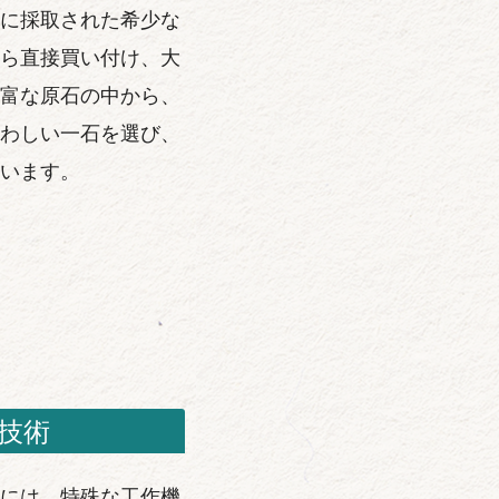
に採取された希少な
ら直接買い付け、大
富な原石の中から、
わしい一石を選び、
います。
技術
には、特殊な工作機