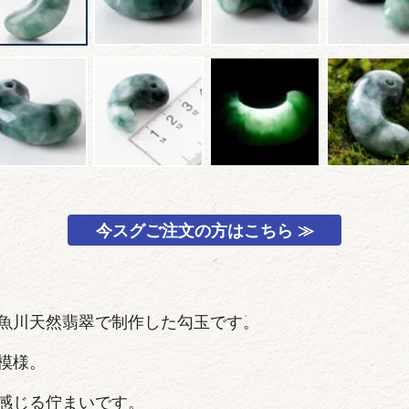
今スグご注文の方はこちら ≫
魚川天然翡翠で制作した勾玉です。
模様。
感じる佇まいです。