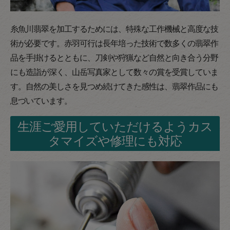
糸魚川翡翠を加工するためには、特殊な工作機械と高度な技
術が必要です。赤羽可行は長年培った技術で数多くの翡翠作
品を手掛けるとともに、刀剣や狩猟など自然と向き合う分野
にも造詣が深く、山岳写真家として数々の賞を受賞していま
す。自然の美しさを見つめ続けてきた感性は、翡翠作品にも
息づいています。
生涯ご愛用していただけるようカス
タマイズや修理にも対応