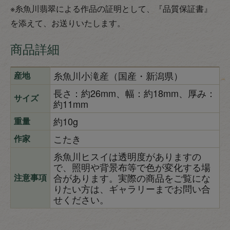
※糸魚川翡翠による作品の証明として、『品質保証書』
を添えて、お送りいたします。
商品詳細
糸魚川小滝産（国産・新潟県）
産地
長さ：約26mm、幅：約18mm、厚み：
サイズ
約11mm
約10g
重量
こたき
作家
糸魚川ヒスイは透明度がありますの
で、照明や背景布等で色が変化する場
合があります。実際の商品をご覧にな
注意事項
りたい方は、ギャラリーまでお問い合
せください。