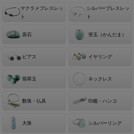
マクラメブレスレッ
シルバーブレスレッ
ト
ト
原石
管玉（かんだま）
ピアス
イヤリング
翡翠玉
ネックレス
数珠・仏具
印鑑・ハンコ
大珠
シルバーリング