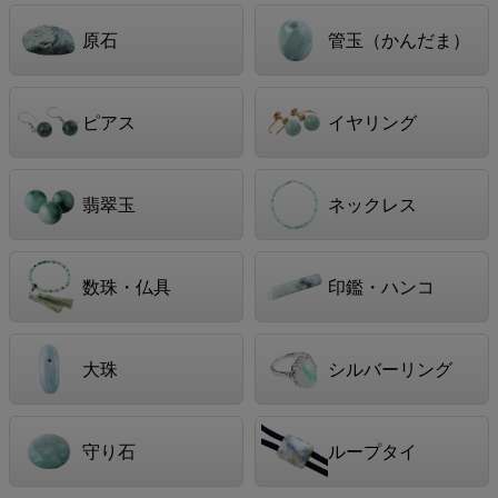
原石
管玉（かんだま）
ピアス
イヤリング
翡翠玉
ネックレス
数珠・仏具
印鑑・ハンコ
大珠
シルバーリング
守り石
ループタイ