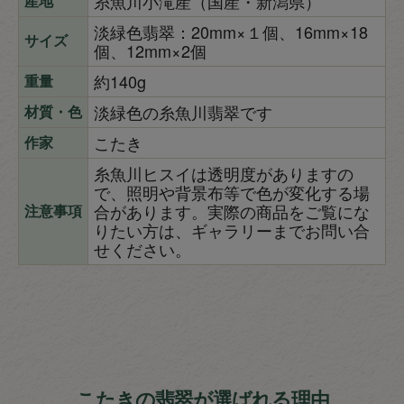
糸魚川小滝産（国産・新潟県）
産地
淡緑色翡翠：20mm×１個、16mm×18
サイズ
個、12mm×2個
約140g
重量
淡緑色の糸魚川翡翠です
材質・色
こたき
作家
糸魚川ヒスイは透明度がありますの
で、照明や背景布等で色が変化する場
合があります。実際の商品をご覧にな
注意事項
りたい方は、ギャラリーまでお問い合
せください。
こたきの翡翠が選ばれる理由