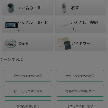
ぐい呑み・皿
石笛
バックル・タイピ
かんざし（髪飾
ン
り）
帯留め
ガイドブック
シーンで選ぶ
男性におすすめの翡翠
女性におすすめの翡翠
お守りとして選ぶ翡翠
海外の方への贈り物に
翡翠婚の贈り物に
オフィスの装い翡翠