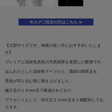
今スグご注文の方はこちら ≫
【大型サイズです、体格の良い方におすすめいたしま
す】
プレミアム淡緑色糸魚川天然翡翠を使用した数珠です。
ほんわりとした淡緑色マーブルと、濃緑の翡翠玉を、
景色が写り込む程に磨き上げました。
極大玉の１６mm玉で構成されており、
アクセントとして、特大玉２０mm玉を１個配列してお
ります。