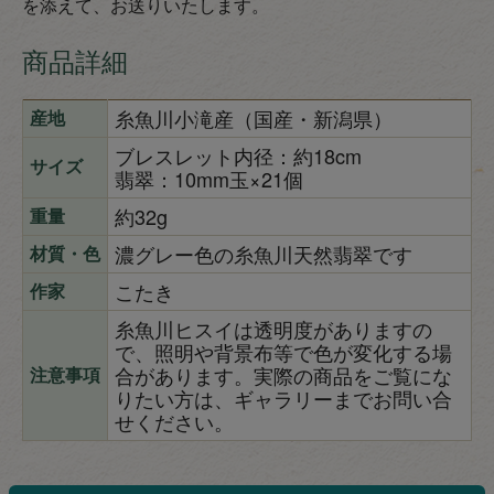
を添えて、お送りいたします。
商品詳細
糸魚川小滝産（国産・新潟県）
産地
ブレスレット内径：約18cm
サイズ
翡翠：10mm玉×21個
約32g
重量
濃グレー色の糸魚川天然翡翠です
材質・色
こたき
作家
糸魚川ヒスイは透明度がありますの
で、照明や背景布等で色が変化する場
合があります。実際の商品をご覧にな
注意事項
りたい方は、ギャラリーまでお問い合
せください。