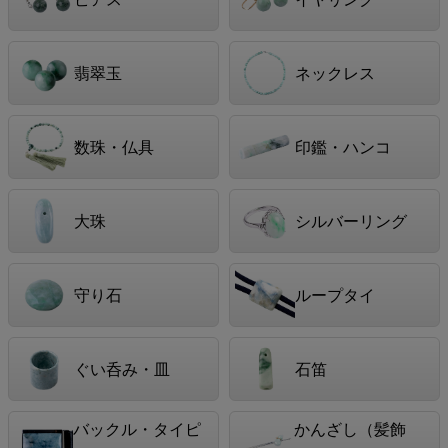
翡翠玉
ネックレス
数珠・仏具
印鑑・ハンコ
大珠
シルバーリング
守り石
ループタイ
ぐい呑み・皿
石笛
バックル・タイピ
かんざし（髪飾