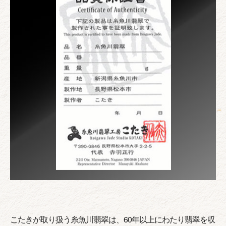
こたきが取り扱う糸魚川翡翠は、60年以上にわたり翡翠を収