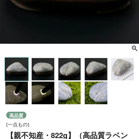
高品質
[一点もの]
【親不知産・822g】（高品質ラベン