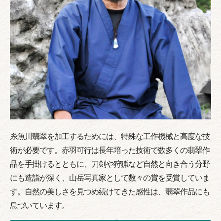
糸魚川翡翠を加工するためには、特殊な工作機械と高度な技
術が必要です。赤羽可行は長年培った技術で数多くの翡翠作
品を手掛けるとともに、刀剣や狩猟など自然と向き合う分野
にも造詣が深く、山岳写真家として数々の賞を受賞していま
す。自然の美しさを見つめ続けてきた感性は、翡翠作品にも
息づいています。