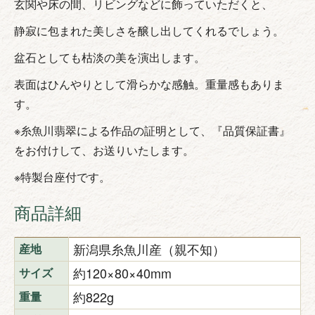
玄関や床の間、リビングなどに飾っていただくと、
静寂に包まれた美しさを醸し出してくれるでしょう。
盆石としても枯淡の美を演出します。
表面はひんやりとして滑らかな感触。重量感もありま
す。
※糸魚川翡翠による作品の証明として、『品質保証書』
をお付けして、お送りいたします。
※特製台座付です。
商品詳細
新潟県糸魚川産（親不知）
産地
約120×80×40mm
サイズ
約822g
重量