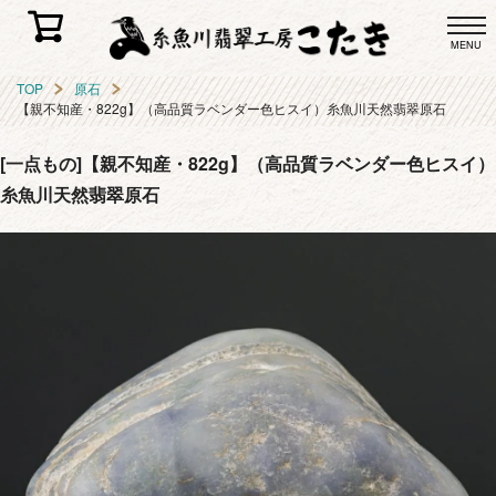
MENU
TOP
原石
【親不知産・822g】（高品質ラベンダー色ヒスイ）糸魚川天然翡翠原石
[一点もの]【親不知産・822g】（高品質ラベンダー色ヒスイ）
糸魚川天然翡翠原石