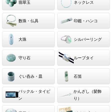
翡翠玉
ネックレス
数珠・仏具
印鑑・ハンコ
大珠
シルバーリング
守り石
ループタイ
ぐい呑み・皿
石笛
バックル・タイピ
かんざし（髪飾
ン
り）