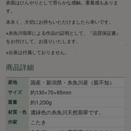
表面はひんやりとして滑らかな感触。重量感もありま
す。
末永く、大切にお持ちいただけましたら幸いです。
※糸魚川翡翠による作品の証明として、『品質保証書』
をお付けして、お送りいたします。
※台座は付属しておりません。
商品詳細
国産・新潟県・糸魚川産（親不知）
産地
約130×70×65mm
サイズ
約1,230g
重量
濃緑色の糸魚川天然翡翠です。
材質・色
こたき
作家