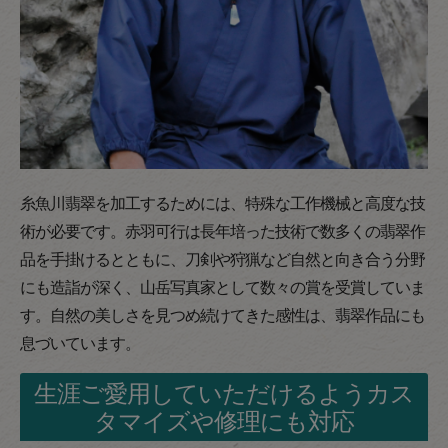
糸魚川翡翠を加工するためには、特殊な工作機械と高度な技
術が必要です。赤羽可行は長年培った技術で数多くの翡翠作
品を手掛けるとともに、刀剣や狩猟など自然と向き合う分野
にも造詣が深く、山岳写真家として数々の賞を受賞していま
す。自然の美しさを見つめ続けてきた感性は、翡翠作品にも
息づいています。
生涯ご愛用していただけるようカス
タマイズや修理にも対応