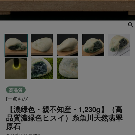
高品質
[一点もの]
【濃緑色・親不知産・1,230g】（高
品質濃緑色ヒスイ）糸魚川天然翡翠
原石