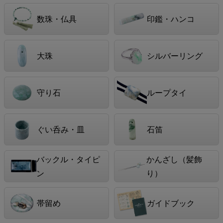
数珠・仏具
印鑑・ハンコ
大珠
シルバーリング
守り石
ループタイ
ぐい呑み・皿
石笛
バックル・タイピ
かんざし（髪飾
ン
り）
帯留め
ガイドブック