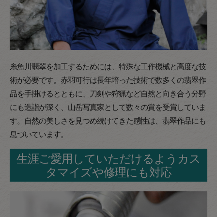
糸魚川翡翠を加工するためには、特殊な工作機械と高度な技
術が必要です。赤羽可行は長年培った技術で数多くの翡翠作
品を手掛けるとともに、刀剣や狩猟など自然と向き合う分野
にも造詣が深く、山岳写真家として数々の賞を受賞していま
す。自然の美しさを見つめ続けてきた感性は、翡翠作品にも
息づいています。
生涯ご愛用していただけるようカス
タマイズや修理にも対応