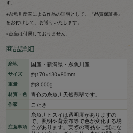
す。
※糸魚川翡翠による作品の証明として、『品質保証書』
をお付けして、お送りいたします。
※台座は付属しておりません。
商品詳細
国産・新潟県・糸魚川産
産地
約170×130×80mm
サイズ
約3,000g
重量
青色の糸魚川天然翡翠です。
材質・色
こたき
作家
糸魚川ヒスイは透明度がありますの
で、照明や背景布等で色が変化する場
合があります。実際の商品をご覧にな
注意事項
りたい方は、ギャラリーまでお問い合