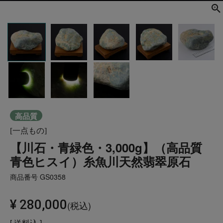
高品質
[一点もの]
【川石・青緑色・3,000g】（高品質
青色ヒスイ）糸魚川天然翡翠原石
商品番号
GS0358
¥
280,000
税込
送料込