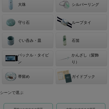
大珠
シルバーリング
守り石
ループタイ
ぐい呑み・皿
石笛
バックル・タイピ
かんざし（髪飾
ン
り）
帯留め
ガイドブック
シーンで選ぶ
男性におすすめの翡翠
女性におすすめの翡翠