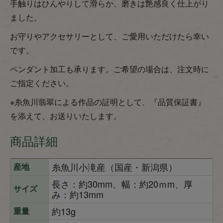
手触りはひんやりして滑らか、磨きは艶感良く仕上がり
ました。
お守りやアクセサリーとして、ご愛用いただけたら幸い
です。
ペンダント加工も承ります。ご希望の場合は、注文時に
ご指定ください。
※糸魚川翡翠による作品の証明として、『品質保証書』
を添えて、お送りいたします。
商品詳細
糸魚川小滝産（国産・新潟県）
産地
長さ：約30mm、幅：約20ｍm、厚
サイズ
み：約13mm
約13g
重量