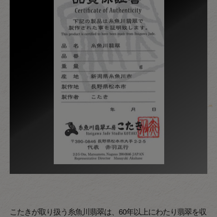
こたきが取り扱う糸魚川翡翠は、60年以上にわたり翡翠を収