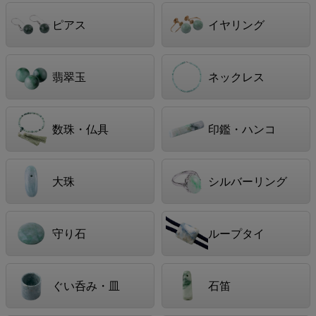
ピアス
イヤリング
翡翠玉
ネックレス
数珠・仏具
印鑑・ハンコ
大珠
シルバーリング
守り石
ループタイ
ぐい呑み・皿
石笛