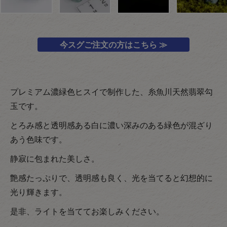
今スグご注文の方はこちら ≫
プレミアム濃緑色ヒスイで制作した、糸魚川天然翡翠勾
玉です。
とろみ感と透明感ある白に濃い深みのある緑色が混ざり
あう色味です。
静寂に包まれた美しさ。
艶感たっぷりで、透明感も良く、光を当てると幻想的に
光り輝きます。
是非、ライトを当ててお楽しみください。