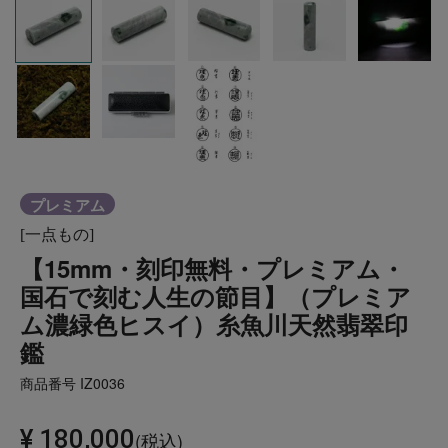
プレミアム
[一点もの]
【15mm・刻印無料・プレミアム・
国石で刻む人生の節目】（プレミア
ム濃緑色ヒスイ）糸魚川天然翡翠印
鑑
商品番号
IZ0036
¥
180,000
税込