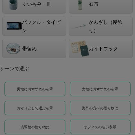
ぐい呑み・皿
石笛
バックル・タイピ
かんざし（髪飾
ン
り）
帯留め
ガイドブック
シーンで選ぶ
男性におすすめの翡翠
女性におすすめの翡翠
お守りとして選ぶ翡翠
海外の方への贈り物に
翡翠婚の贈り物に
オフィスの装い翡翠