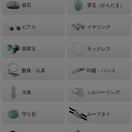
原石
管玉（かんだま）
ピアス
イヤリング
翡翠玉
ネックレス
数珠・仏具
印鑑・ハンコ
大珠
シルバーリング
守り石
ループタイ