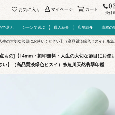
カート
マイページ
お気に入り
色で選ぶ
シーンで選ぶ
職人紹介
店舗紹介
翡翠の
・人生の大切な節目にお使いください】（高品質淡緑色ヒスイ）糸魚
一点もの]【14mm・刻印無料・人生の大切な節目にお使
さい】（高品質淡緑色ヒスイ）糸魚川天然翡翠印鑑