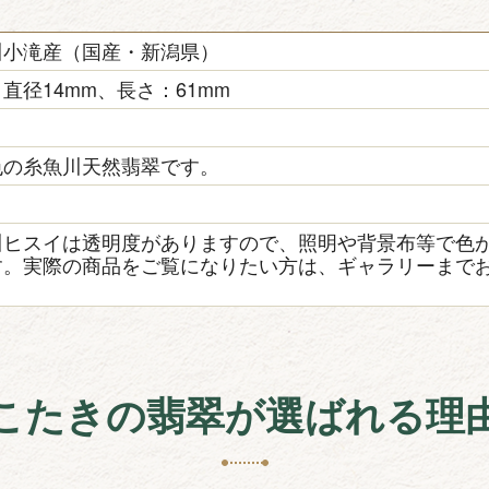
川小滝産（国産・新潟県）
直径14mm、長さ：61mm
色の糸魚川天然翡翠です。
き
川ヒスイは透明度がありますので、照明や背景布等で色
す。実際の商品をご覧になりたい方は、ギャラリーまで
こたきの翡翠が選ばれる理