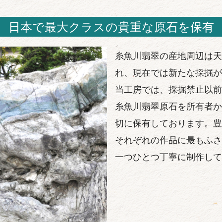
日本で最大クラスの貴重な原石を保有
糸魚川翡翠の産地周辺は天
れ、現在では新たな採掘が
当工房では、採掘禁止以前
糸魚川翡翠原石を所有者か
切に保有しております。豊
それぞれの作品に最もふさ
一つひとつ丁寧に制作して