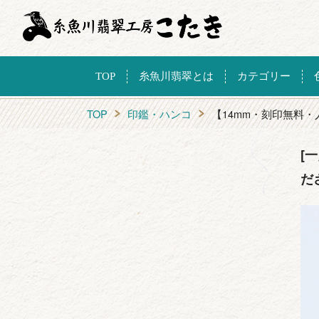
TOP
糸魚川翡翠とは
カテゴリー
TOP
印鑑・ハンコ
【14mm・刻印無料
[
だ