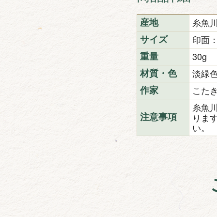
糸魚
産地
印面：
サイズ
30g
重量
淡緑
材質・色
こた
作家
糸魚
りま
注意事項
い。