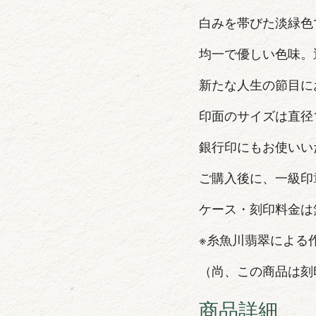
白みを帯びた淡緑色
均一で優しい色味。
新たな人生の節目に
印面のサイズは直径1
銀行印にもお使いい
ご購入後に、一級印
ケース・刻印料金は
※糸魚川翡翠による
（尚、この商品は刻
商品詳細