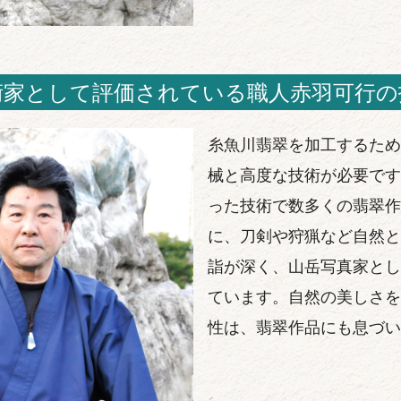
術家として評価されている職人赤羽可行の
糸魚川翡翠を加工するため
械と高度な技術が必要です
った技術で数多くの翡翠作
に、刀剣や狩猟など自然と
詣が深く、山岳写真家とし
ています。自然の美しさを
性は、翡翠作品にも息づい