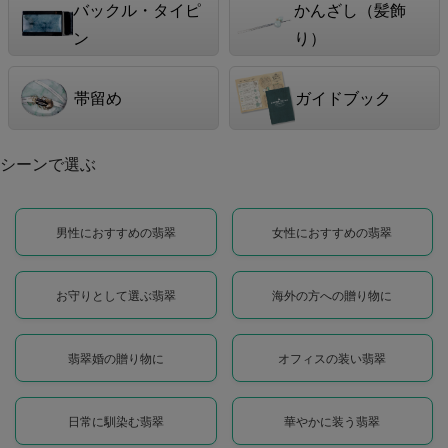
バックル・タイピ
かんざし（髪飾
ン
り）
帯留め
ガイドブック
シーンで選ぶ
男性におすすめの翡翠
女性におすすめの翡翠
お守りとして選ぶ翡翠
海外の方への贈り物に
翡翠婚の贈り物に
オフィスの装い翡翠
日常に馴染む翡翠
華やかに装う翡翠