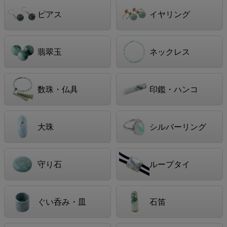
ピアス
イヤリング
翡翠玉
ネックレス
数珠・仏具
印鑑・ハンコ
大珠
シルバーリング
守り石
ループタイ
ぐい呑み・皿
石笛