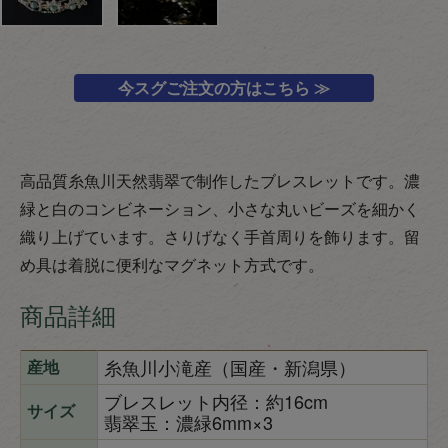
今スグご注文の方はこちら ≫
高品質糸魚川天然翡翠で制作したブレスレットです。濃
緑と白のコンビネーション、小さな丸いビーズを細かく
織り上げています。さりげなく手首周りを飾ります。留
め具は着脱に便利なマグネット方式です。
商品詳細
糸魚川小滝産（国産・新潟県）
産地
ブレスレット内径：約16cm
サイズ
翡翠玉：濃緑6mm×3