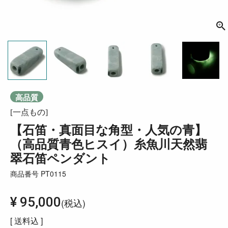
高品質
[一点もの]
【石笛・真面目な角型・人気の青】
（高品質青色ヒスイ）糸魚川天然翡
翠石笛ペンダント
商品番号
PT0115
¥
95,000
税込
送料込