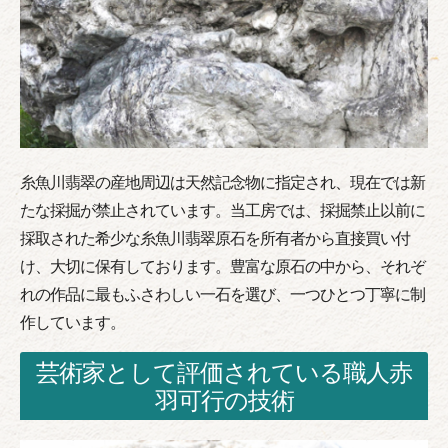
糸魚川翡翠の産地周辺は天然記念物に指定され、現在では新
たな採掘が禁止されています。当工房では、採掘禁止以前に
採取された希少な糸魚川翡翠原石を所有者から直接買い付
け、大切に保有しております。豊富な原石の中から、それぞ
れの作品に最もふさわしい一石を選び、一つひとつ丁寧に制
作しています。
芸術家として評価されている職人赤
羽可行の技術