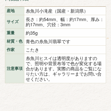
糸魚川小滝産（国産・新潟県）
産地
長さ：約54mm、幅：約17mm、厚み：
サイズ
約17mm、穴径：3mm
約35g
重量
青色の糸魚川翡翠です
材質・色
こたき
作家
糸魚川ヒスイは透明度がありますの
で、照明や背景布等で色が変化する場
合があります。実際の商品をご覧にな
注意事項
りたい方は、ギャラリーまでお問い合
せください。