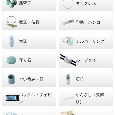
翡翠玉
ネックレス
数珠・仏具
印鑑・ハンコ
大珠
シルバーリング
守り石
ループタイ
ぐい呑み・皿
石笛
バックル・タイピ
かんざし（髪飾
ン
り）