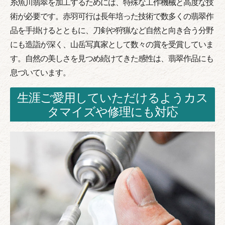
糸魚川翡翠を加工するためには、特殊な工作機械と高度な技
術が必要です。赤羽可行は長年培った技術で数多くの翡翠作
品を手掛けるとともに、刀剣や狩猟など自然と向き合う分野
にも造詣が深く、山岳写真家として数々の賞を受賞していま
す。自然の美しさを見つめ続けてきた感性は、翡翠作品にも
息づいています。
生涯ご愛用していただけるようカス
タマイズや修理にも対応