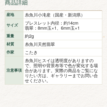
商品詳細
糸魚川小滝産（国産・新潟県）
産地
ブレスレット内径：約14cm
サイズ
翡翠：8mm玉×1、6mm玉×1
約2g
重量
糸魚川天然翡翠
材質
こたき
作家
糸魚川ヒスイは透明度がありますの
で、照明や背景布等で色が変化する場
合があります。実際の商品をご覧にな
注意事項
りたい方は、ギャラリーまでお問い合
せください。