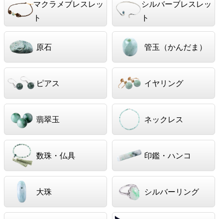
マクラメブレスレッ
シルバーブレスレッ
ト
ト
原石
管玉（かんだま）
ピアス
イヤリング
翡翠玉
ネックレス
数珠・仏具
印鑑・ハンコ
大珠
シルバーリング