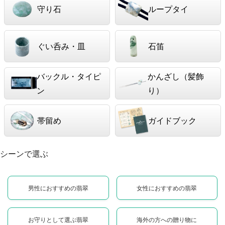
守り石
ループタイ
ぐい呑み・皿
石笛
バックル・タイピ
かんざし（髪飾
ン
り）
帯留め
ガイドブック
シーンで選ぶ
男性におすすめの翡翠
女性におすすめの翡翠
お守りとして選ぶ翡翠
海外の方への贈り物に