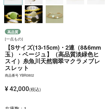
高品質
[一点もの]
【Sサイズ(13-15cm)・2連（8&6mm
玉）・ベージュ】（高品質淡緑色ヒ
スイ）糸魚川天然翡翠マクラメブレ
スレット
商品番号
YBR0802
¥
42,000
税込
在庫数
1