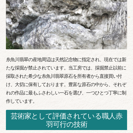
糸魚川翡翠の産地周辺は天然記念物に指定され、現在では新
たな採掘が禁止されています。当工房では、採掘禁止以前に
採取された希少な糸魚川翡翠原石を所有者から直接買い付
け、大切に保有しております。豊富な原石の中から、それぞ
れの作品に最もふさわしい一石を選び、一つひとつ丁寧に制
作しています。
芸術家として評価されている職人赤
羽可行の技術