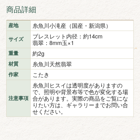
商品詳細
糸魚川小滝産（国産・新潟県）
産地
ブレスレット内径：約14cm
サイズ
翡翠：8mm玉×1
約2g
重量
糸魚川天然翡翠
材質
こたき
作家
糸魚川ヒスイは透明度がありますの
で、照明や背景布等で色が変化する場
合があります。実際の商品をご覧にな
注意事項
りたい方は、ギャラリーまでお問い合
せください。