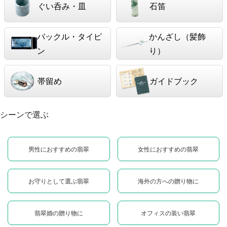
ぐい呑み・皿
石笛
バックル・タイピ
かんざし（髪飾
ン
り）
帯留め
ガイドブック
シーンで選ぶ
男性におすすめの翡翠
女性におすすめの翡翠
お守りとして選ぶ翡翠
海外の方への贈り物に
翡翠婚の贈り物に
オフィスの装い翡翠