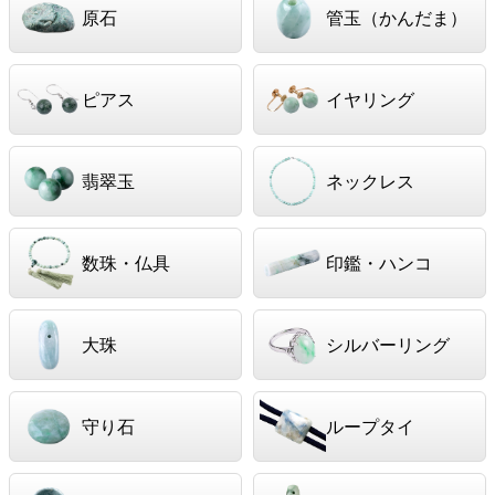
原石
管玉（かんだま）
ピアス
イヤリング
翡翠玉
ネックレス
数珠・仏具
印鑑・ハンコ
大珠
シルバーリング
守り石
ループタイ