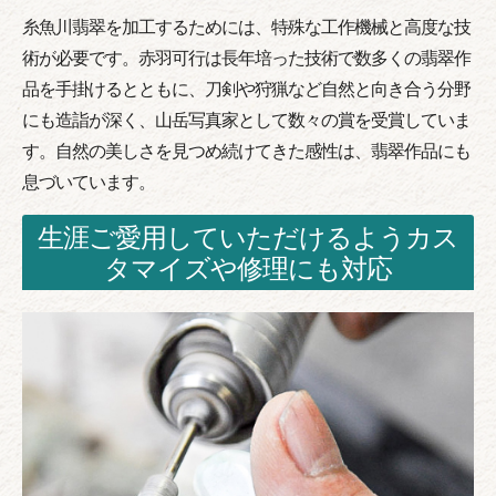
糸魚川翡翠を加工するためには、特殊な工作機械と高度な技
術が必要です。赤羽可行は長年培った技術で数多くの翡翠作
品を手掛けるとともに、刀剣や狩猟など自然と向き合う分野
にも造詣が深く、山岳写真家として数々の賞を受賞していま
す。自然の美しさを見つめ続けてきた感性は、翡翠作品にも
息づいています。
生涯ご愛用していただけるようカス
タマイズや修理にも対応