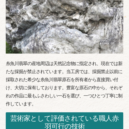
糸魚川翡翠の産地周辺は天然記念物に指定され、現在では新
たな採掘が禁止されています。当工房では、採掘禁止以前に
採取された希少な糸魚川翡翠原石を所有者から直接買い付
け、大切に保有しております。豊富な原石の中から、それぞ
れの作品に最もふさわしい一石を選び、一つひとつ丁寧に制
作しています。
芸術家として評価されている職人赤
羽可行の技術