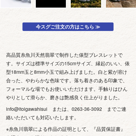
今スグご注文の方はこちら ≫
高品質糸魚川天然翡翠で制作した俵型ブレスレットで
す。サイズは標準サイズの15cmサイズ、縁起のいい、俵
型18mm玉と8mm小玉で組み上げました。白と紫が溶け
合った、やわらかな色味です。落ち着きのある印象で、
フォーマルな場でもお使いいただけます。手触りはひん
やりとして滑らか、磨きは艶感良く仕上がりました。
info@itoigawahisui または、0263-36-3092 までご連
絡いただいても対応いたします。
※糸魚川翡翠による作品の証明として、『品質保証書』