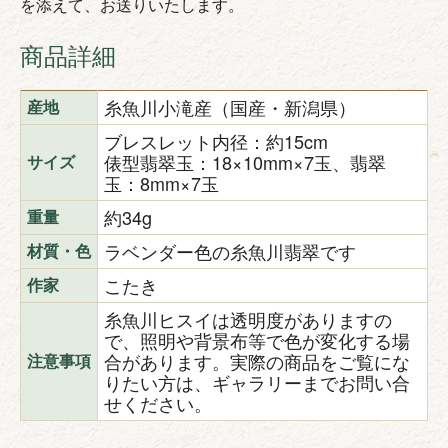
を添えて、お送りいたします。
商品詳細
糸魚川小滝産（国産・新潟県）
産地
ブレスレット内径：約15cm
俵型翡翠玉：18×10mm×7玉、翡翠
サイズ
玉：8mm×7玉
約34g
重量
ラベンダー色の糸魚川翡翠です
材質・色
こたき
作家
糸魚川ヒスイは透明度がありますの
で、照明や背景布等で色が変化する場
合があります。実際の商品をご覧にな
注意事項
りたい方は、ギャラリーまでお問い合
せください。