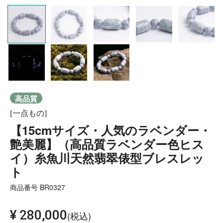
高品質
[一点もの]
【15cmサイズ・人気のラベンダー・
艶美麗】（高品質ラベンダー色ヒス
イ）糸魚川天然翡翠俵型ブレスレッ
ト
商品番号
BR0327
¥
280,000
税込