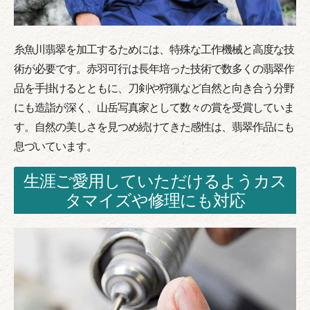
糸魚川翡翠を加工するためには、特殊な工作機械と高度な技
術が必要です。赤羽可行は長年培った技術で数多くの翡翠作
品を手掛けるとともに、刀剣や狩猟など自然と向き合う分野
にも造詣が深く、山岳写真家として数々の賞を受賞していま
す。自然の美しさを見つめ続けてきた感性は、翡翠作品にも
息づいています。
生涯ご愛用していただけるようカス
タマイズや修理にも対応