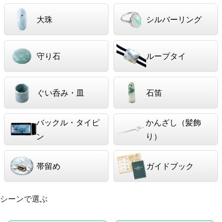
大珠
シルバーリング
守り石
ループタイ
ぐい呑み・皿
石笛
バックル・タイピ
かんざし（髪飾
ン
り）
帯留め
ガイドブック
シーンで選ぶ