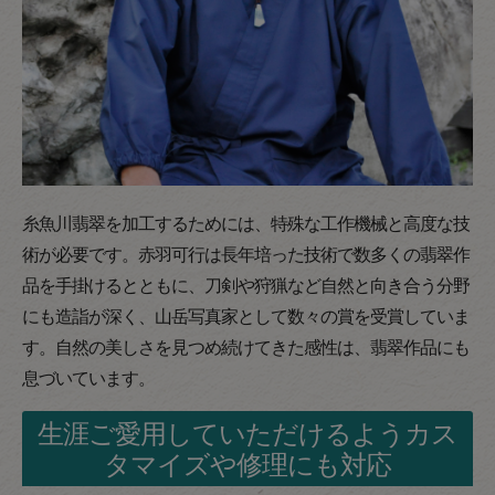
糸魚川翡翠を加工するためには、特殊な工作機械と高度な技
術が必要です。赤羽可行は長年培った技術で数多くの翡翠作
品を手掛けるとともに、刀剣や狩猟など自然と向き合う分野
にも造詣が深く、山岳写真家として数々の賞を受賞していま
す。自然の美しさを見つめ続けてきた感性は、翡翠作品にも
息づいています。
生涯ご愛用していただけるようカス
タマイズや修理にも対応