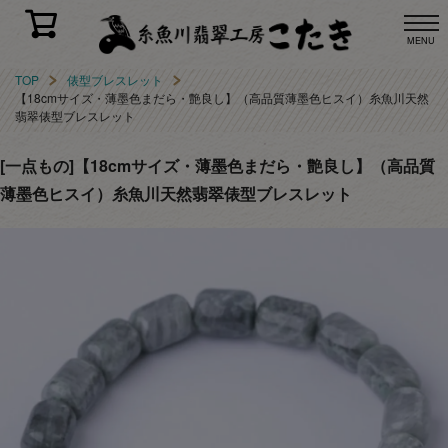
MENU
TOP
俵型ブレスレット
【18cmサイズ・薄墨色まだら・艶良し】（高品質薄墨色ヒスイ）糸魚川天然
翡翠俵型ブレスレット
[一点もの]【18cmサイズ・薄墨色まだら・艶良し】（高品質
薄墨色ヒスイ）糸魚川天然翡翠俵型ブレスレット