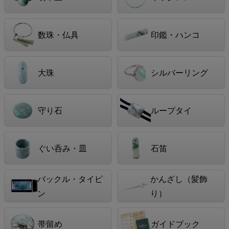
数珠・仏具
印鑑・ハンコ
大珠
シルバーリング
守り石
ループタイ
ぐい呑み・皿
石笛
バックル・タイピ
かんざし（髪飾
ン
り）
帯留め
ガイドブック