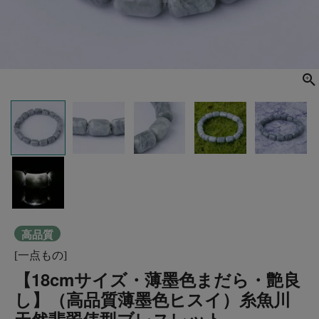
高品質
[一点もの]
【18cmサイズ・薄墨色まだら・艶良
し】（高品質薄墨色ヒスイ）糸魚川