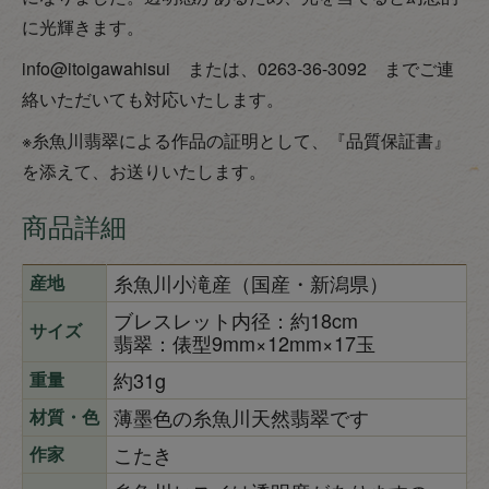
に光輝きます。
info@itoigawahisui または、0263-36-3092 までご連
絡いただいても対応いたします。
※糸魚川翡翠による作品の証明として、『品質保証書』
を添えて、お送りいたします。
商品詳細
糸魚川小滝産（国産・新潟県）
産地
ブレスレット内径：約18cm
サイズ
翡翠：俵型9mm×12mm×17玉
約31g
重量
薄墨色の糸魚川天然翡翠です
材質・色
こたき
作家