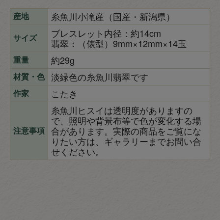
糸魚川小滝産（国産・新潟県）
産地
ブレスレット内径：約14cm
サイズ
翡翠：（俵型）9mm×12mm×14玉
約29g
重量
淡緑色の糸魚川翡翠です
材質・色
こたき
作家
糸魚川ヒスイは透明度がありますの
で、照明や背景布等で色が変化する場
合があります。実際の商品をご覧にな
注意事項
りたい方は、ギャラリーまでお問い合
せください。