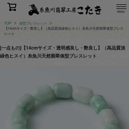
MENU
TOP
俵型ブレスレット
【14cmサイズ・艶良し】（高品質淡緑色ヒスイ）糸魚川天然翡翠俵型ブレス
レット
[一点もの]【14cmサイズ・透明感良し・艶良し】（高品質淡
緑色ヒスイ）糸魚川天然翡翠俵型ブレスレット