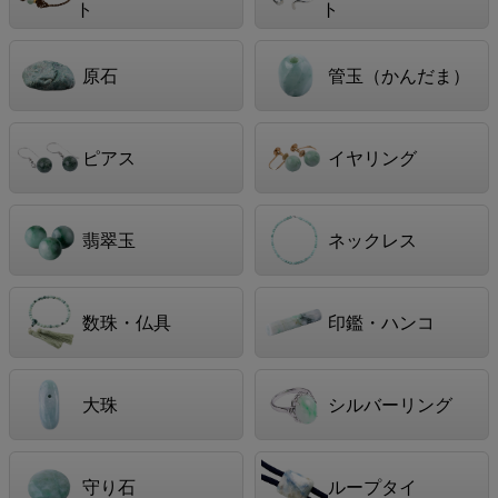
ト
ト
原石
管玉（かんだま）
ピアス
イヤリング
翡翠玉
ネックレス
数珠・仏具
印鑑・ハンコ
大珠
シルバーリング
守り石
ループタイ