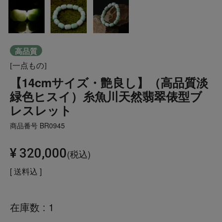
高品質
[一点もの]
【14cmサイズ・艶良し】（高品質淡
緑色ヒスイ）糸魚川天然翡翠俵型ブ
レスレット
商品番号
BR0945
¥
320,000
税込
送料込
在庫数
1