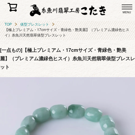
MENU
TOP
俵型ブレスレット
【極上プレミアム・17cmサイズ・青緑色・艶美麗】（プレミアム濃緑色ヒス
イ）糸魚川天然翡翠俵型ブレスレット
[一点もの]【極上プレミアム・17cmサイズ・青緑色・艶美
麗】（プレミアム濃緑色ヒスイ）糸魚川天然翡翠俵型ブレスレ
ット