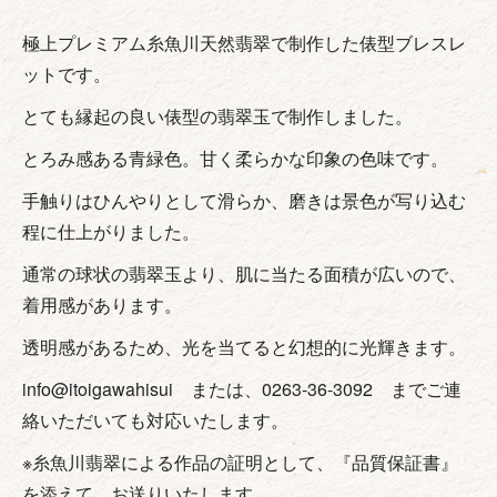
極上プレミアム糸魚川天然翡翠で制作した俵型ブレスレ
ットです。
とても縁起の良い俵型の翡翠玉で制作しました。
とろみ感ある青緑色。甘く柔らかな印象の色味です。
手触りはひんやりとして滑らか、磨きは景色が写り込む
程に仕上がりました。
通常の球状の翡翠玉より、肌に当たる面積が広いので、
着用感があります。
透明感があるため、光を当てると幻想的に光輝きます。
info@itoigawahisui または、0263-36-3092 までご連
絡いただいても対応いたします。
※糸魚川翡翠による作品の証明として、『品質保証書』
を添えて、お送りいたします。