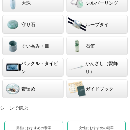
大珠
シルバーリング
守り石
ループタイ
ぐい呑み・皿
石笛
バックル・タイピ
かんざし（髪飾
ン
り）
帯留め
ガイドブック
シーンで選ぶ
男性におすすめの翡翠
女性におすすめの翡翠