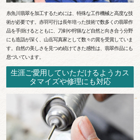
糸魚川翡翠を加工するためには、特殊な工作機械と高度な技
術が必要です。赤羽可行は長年培った技術で数多くの翡翠作
品を手掛けるとともに、刀剣や狩猟など自然と向き合う分野
にも造詣が深く、山岳写真家として数々の賞を受賞していま
す。自然の美しさを見つめ続けてきた感性は、翡翠作品にも
息づいています。
生涯ご愛用していただけるようカス
タマイズや修理にも対応