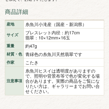
商品詳細
糸魚川小滝産（国産・新潟県）
産地
ブレスレット内径：約17cm
サイズ
翡翠：10×12mm×16玉
約47g
重量
青緑色の糸魚川天然翡翠です
材質・色
こたき
作家
糸魚川ヒスイは透明度がありますの
で、照明や背景布等で色が変化する場
合があります。実際の商品をご覧にな
注意事項
りたい方は、ギャラリーまでお問い合
せください。