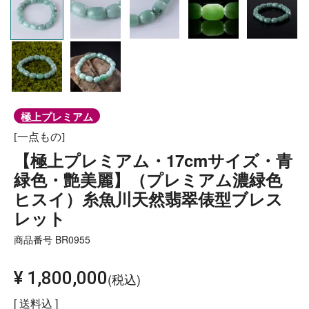
極上プレミアム
[一点もの]
【極上プレミアム・17cmサイズ・青
緑色・艶美麗】（プレミアム濃緑色
ヒスイ）糸魚川天然翡翠俵型ブレス
レット
商品番号
BR0955
¥
1,800,000
税込
送料込