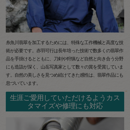
糸魚川翡翠を加工するためには、特殊な工作機械と高度な技
術が必要です。赤羽可行は長年培った技術で数多くの翡翠作
品を手掛けるとともに、刀剣や狩猟など自然と向き合う分野
にも造詣が深く、山岳写真家として数々の賞を受賞していま
す。自然の美しさを見つめ続けてきた感性は、翡翠作品にも
息づいています。
生涯ご愛用していただけるようカス
タマイズや修理にも対応