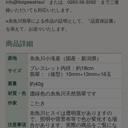
info@itoigawahisui または、0263-36-3092 までご連
絡いただいても対応いたします。
※糸魚川翡翠による作品の証明として、『品質保証書』
を添えて、お送りいたします。
商品詳細
糸魚川小滝産（国産・新潟県）
産地
ブレスレット内径：約18cm
サイズ
翡翠：（俵型）10mm×13mm×16玉
約40g
重量
濃緑色の糸魚川天然翡翠です
材質・色
こたき
作家
糸魚川ヒスイは透明度がありますの
で、照明や背景布等で色が変化する場
合があります。実際の商品をご覧にな
注意事項