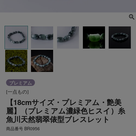
プレミアム
[一点もの]
【18cmサイズ・プレミアム・艶美
麗】（プレミアム濃緑色ヒスイ）糸
魚川天然翡翠俵型ブレスレット
商品番号
BR0956