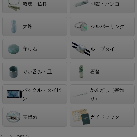
数珠・仏具
印鑑・ハンコ
大珠
シルバーリング
守り石
ループタイ
ぐい呑み・皿
石笛
バックル・タイピ
かんざし（髪飾
ン
り）
帯留め
ガイドブック
シーンで選ぶ