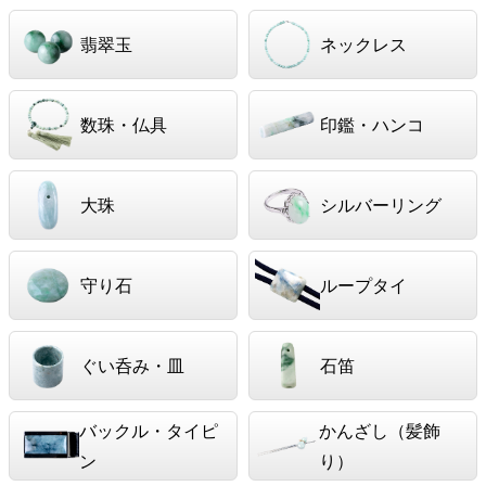
翡翠玉
ネックレス
数珠・仏具
印鑑・ハンコ
大珠
シルバーリング
守り石
ループタイ
ぐい呑み・皿
石笛
バックル・タイピ
かんざし（髪飾
ン
り）