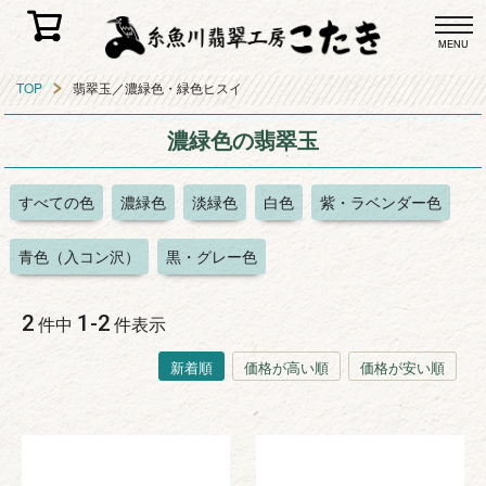
MENU
TOP
翡翠玉／濃緑色・緑色ヒスイ
濃緑色の翡翠玉
すべての色
濃緑色
淡緑色
白色
紫・ラベンダー色
青色（入コン沢）
黒・グレー色
2
1
-
2
件中
件表示
新着順
価格が高い順
価格が安い順