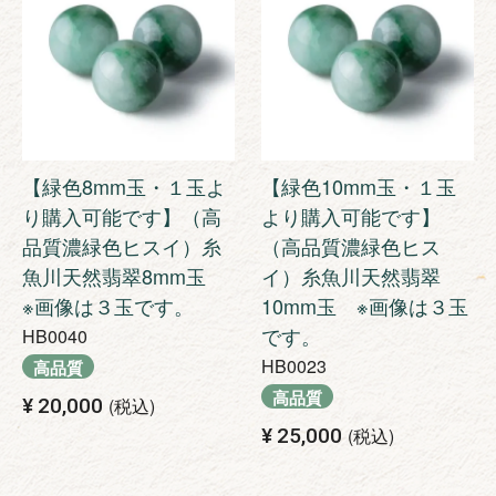
【緑色8mm玉・１玉よ
【緑色10mm玉・１玉
り購入可能です】（高
より購入可能です】
品質濃緑色ヒスイ）糸
（高品質濃緑色ヒス
魚川天然翡翠8mm玉
イ）糸魚川天然翡翠
※画像は３玉です。
10mm玉 ※画像は３玉
です。
HB0040
HB0023
高品質
高品質
¥
20,000
税込
¥
25,000
税込