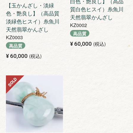
白色・艶良し】（高品
【玉かんざし・淡緑
質白色ヒスイ）糸魚川
色・艶良し】（高品質
天然翡翠かんざし
淡緑色ヒスイ）糸魚川
KZ0002
天然翡翠かんざし
高品質
KZ0003
¥
60,000
税込
高品質
¥
60,000
税込
SOLD