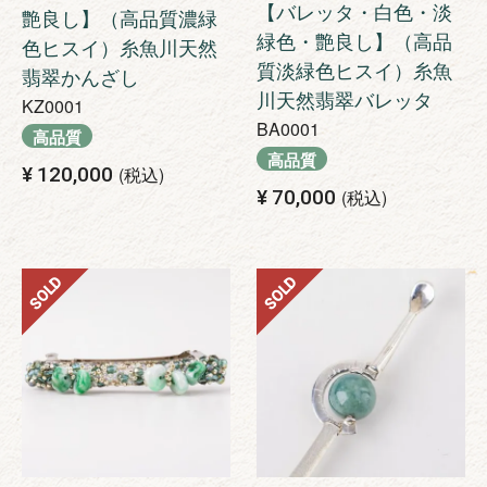
【バレッタ・白色・淡
艶良し】（高品質濃緑
緑色・艶良し】（高品
色ヒスイ）糸魚川天然
質淡緑色ヒスイ）糸魚
翡翠かんざし
川天然翡翠バレッタ
KZ0001
BA0001
高品質
高品質
¥
120,000
税込
¥
70,000
税込
SOLD
SOLD