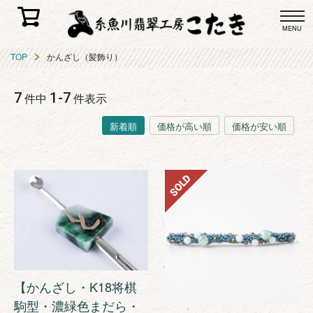
MENU
TOP
かんざし（髪飾り）
7
1
-
7
件中
件表示
新着順
価格が高い順
価格が安い順
SOLD
【かんざし・K18将棋
駒型・濃緑色まだら・