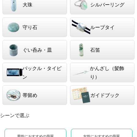
大珠
シルバーリング
守り石
ループタイ
ぐい呑み・皿
石笛
バックル・タイピ
かんざし（髪飾
ン
り）
帯留め
ガイドブック
シーンで選ぶ
男性におすすめの翡翠
女性におすすめの翡翠