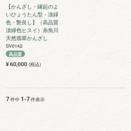
【かんざし・縁起のよ
いひょうたん型・淡緑
色・艶良し】（高品質
淡緑色ヒスイ）糸魚川
天然翡翠かんざし
SV0142
高品質
¥
60,000
税込
7
1
-
7
件中
件表示