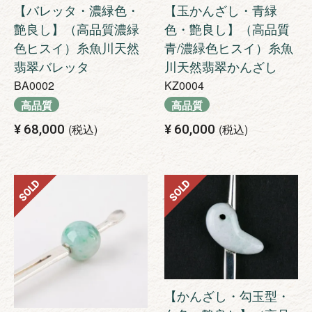
【バレッタ・濃緑色・
【玉かんざし・青緑
艶良し】（高品質濃緑
色・艶良し】（高品質
色ヒスイ）糸魚川天然
青/濃緑色ヒスイ）糸魚
翡翠バレッタ
川天然翡翠かんざし
BA0002
KZ0004
高品質
高品質
¥
68,000
税込
¥
60,000
税込
SOLD
SOLD
【かんざし・勾玉型・