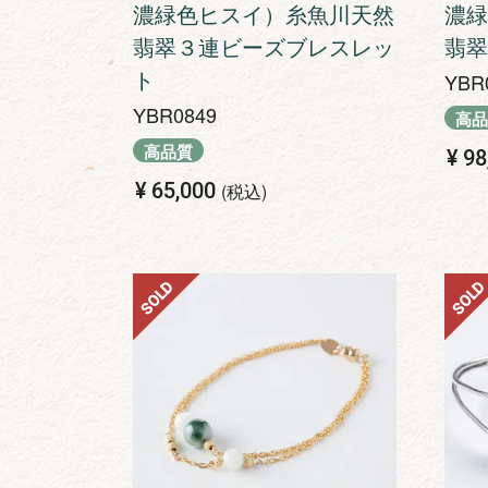
濃緑色ヒスイ）糸魚川天然
濃緑
翡翠３連ビーズブレスレッ
翡翠
ト
YBR
YBR0849
高品
高品質
¥
98
¥
65,000
税込
SOLD
SOLD