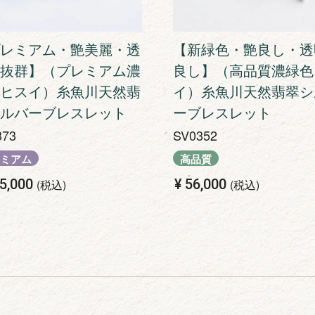
レミアム・艶美麗・透
【新緑色・艶良し・透
抜群】（プレミアム濃
良し】（高品質濃緑色
ヒスイ）糸魚川天然翡
イ）糸魚川天然翡翠シ
ルバーブレスレット
ーブレスレット
373
SV0352
ミアム
高品質
5,000
¥
56,000
税込
税込