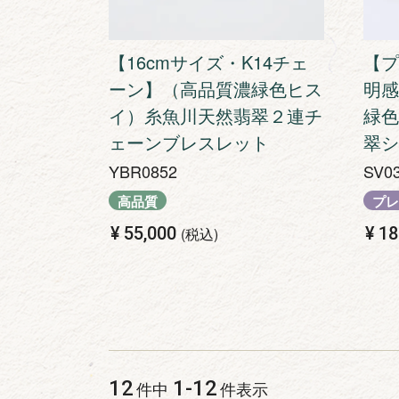
【16cmサイズ・K14チェ
【プ
ーン】（高品質濃緑色ヒス
明感
イ）糸魚川天然翡翠２連チ
緑色
ェーンブレスレット
翠シ
YBR0852
SV0
高品質
プレ
¥
55,000
¥
18
税込
12
1
-
12
件中
件表示