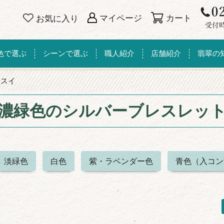
カート
マイページ
お気に入り
色で選ぶ
シーンで選ぶ
職人紹介
店舗紹介
翡翠の
ヒスイ
濃緑色のシルバーブレスレッ
淡緑色
白色
紫・ラベンダー色
青色（入コン