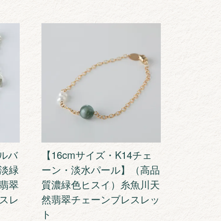
シルバ
【16cmサイズ・K14チェ
淡緑
ーン・淡水パール】（高品
翡翠
質濃緑色ヒスイ）糸魚川天
スレ
然翡翠チェーンブレスレッ
ト