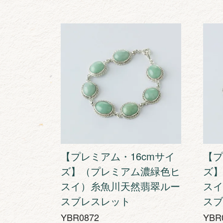
【プレミアム・16cmサイ
【プ
ズ】（プレミアム濃緑色ヒ
ズ】
スイ）糸魚川天然翡翠ルー
スイ
スブレスレット
スブ
YBR0872
YBR