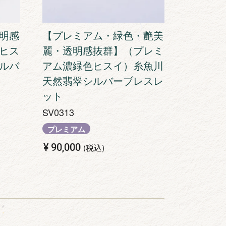
明感
【プレミアム・緑色・艶美
ヒス
麗・透明感抜群】（プレミ
ルバ
アム濃緑色ヒスイ）糸魚川
天然翡翠シルバーブレスレ
ット
SV0313
プレミアム
¥
90,000
税込