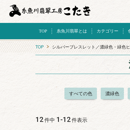
TOP
糸魚川翡翠とは
カテゴリー
TOP
シルバーブレスレット／濃緑色・緑色
すべての色
濃緑色
12
1
-
12
件中
件表示