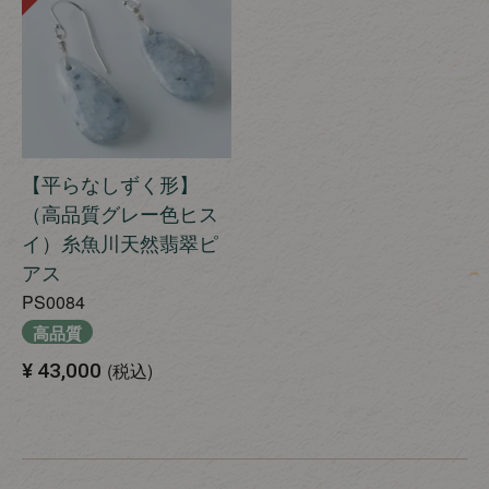
【平らなしずく形】
（高品質グレー色ヒス
イ）糸魚川天然翡翠ピ
アス
PS0084
高品質
¥
43,000
税込