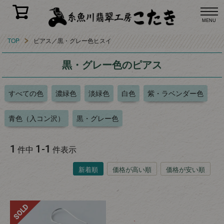
MENU
TOP
ピアス／黒・グレー色ヒスイ
黒・グレー色のピアス
すべての色
濃緑色
淡緑色
白色
紫・ラベンダー色
青色（入コン沢）
黒・グレー色
1
1
-
1
件中
件表示
新着順
価格が高い順
価格が安い順
SOLD