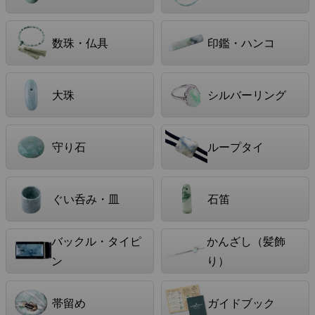
数珠・仏具
印鑑・ハンコ
大珠
シルバーリング
守り石
ループタイ
ぐい呑み・皿
石笛
バックル・タイピ
かんざし（髪飾
ン
り）
帯留め
ガイドブック