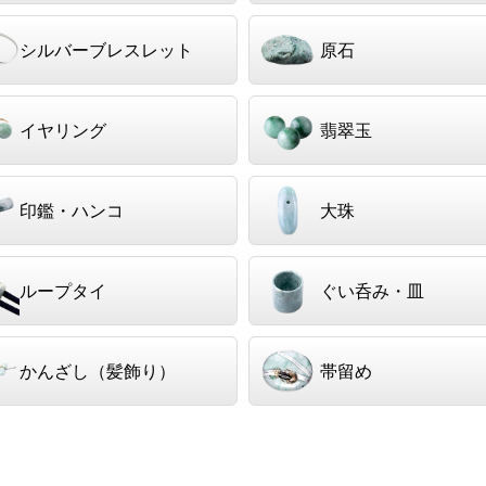
シルバーブレスレット
原石
イヤリング
翡翠玉
印鑑・ハンコ
大珠
ループタイ
ぐい呑み・皿
かんざし（髪飾り）
帯留め