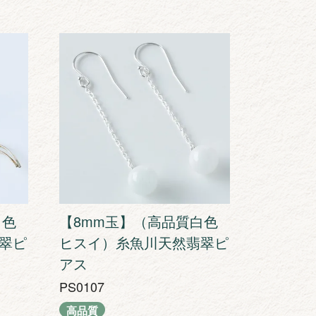
白色
【8mm玉】（高品質白色
翠ピ
ヒスイ）糸魚川天然翡翠ピ
アス
PS0107
高品質