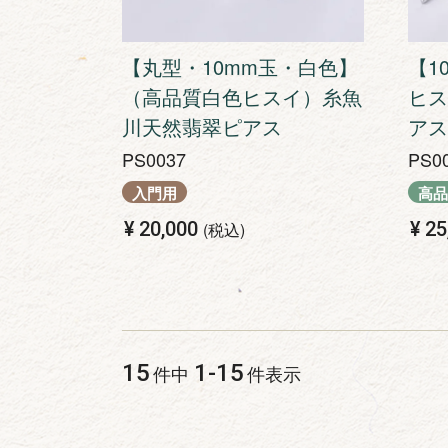
【丸型・10mm玉・白色】
【1
（高品質白色ヒスイ）糸魚
ヒス
川天然翡翠ピアス
アス
PS0037
PS0
入門用
高品
¥
20,000
¥
25
税込
15
1
-
15
件中
件表示