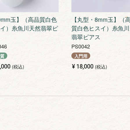
0mm玉】（高品質白色
【丸型・8mm玉】（
イ）糸魚川天然翡翠ピ
質白色ヒスイ）糸魚川
翡翠ピアス
046
PS0042
質
入門用
,000
¥
18,000
税込
税込