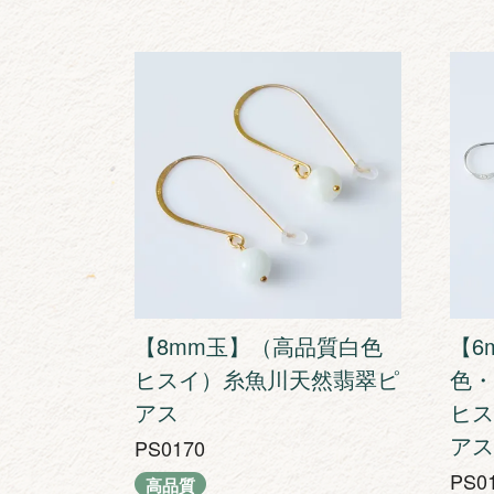
【8mm玉】（高品質白色
【6
ヒスイ）糸魚川天然翡翠ピ
色・
アス
ヒス
アス
PS0170
PS0
高品質