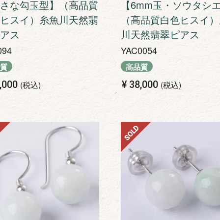
さな勾玉型】（高品質
【6mm玉・ソウタシ
ヒスイ）糸魚川天然翡
（高品質白色ヒスイ）
アス
川天然翡翠ピアス
094
YAC0054
質
高品質
,000
¥
38,000
税込
税込
SOLD