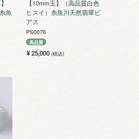
エ】
【10mm玉】（高品質白色
糸魚
ヒスイ）糸魚川天然翡翠ピ
アス
PS0076
高品質
¥
25,000
税込