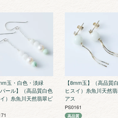
mm玉・白色・淡緑
【8mm玉】（高品質
パール】（高品質白色
ヒスイ）糸魚川天然翡
イ）糸魚川天然翡翠ピ
アス
PS0161
171
高品質