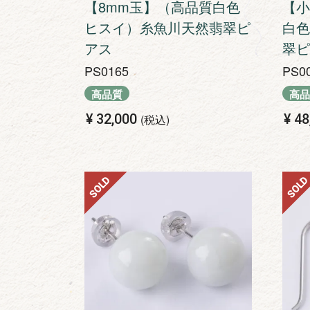
【8mm玉】（高品質白色
【小
ヒスイ）糸魚川天然翡翠ピ
白色
アス
翠ピ
PS0165
PS0
高品質
高品
¥
32,000
¥
48
税込
SOLD
SOLD