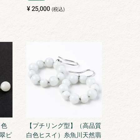
¥
25,000
税込
白色
【プチリング型】（高品質
翠ピ
白色ヒスイ）糸魚川天然翡