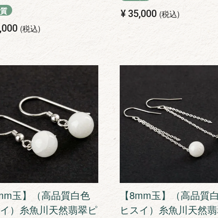
質
¥
35,000
税込
,000
税込
mm玉】（高品質白色
【8mm玉】（高品質
イ）糸魚川天然翡翠ピ
ヒスイ）糸魚川天然翡