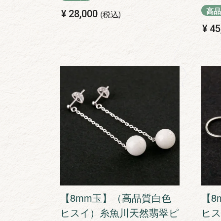
高品
¥
28,000
税込
¥
45
【8mm玉】（高品質白色
【8
ヒスイ）糸魚川天然翡翠ピ
ヒス