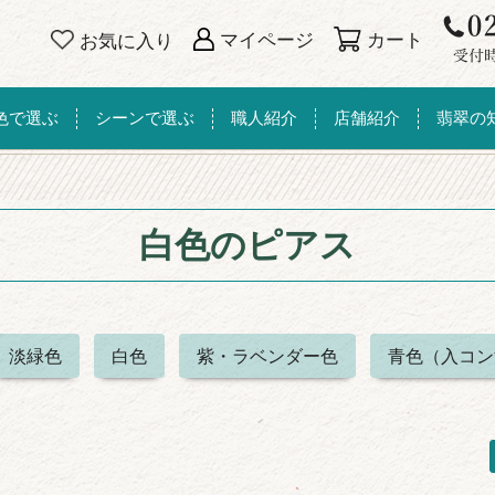
カート
マイページ
お気に入り
色で選ぶ
シーンで選ぶ
職人紹介
店舗紹介
翡翠の
白色のピアス
淡緑色
白色
紫・ラベンダー色
青色（入コン