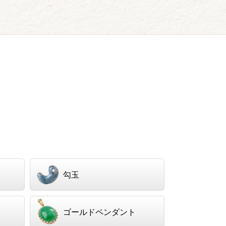
）
勾玉
ゴールドペンダント