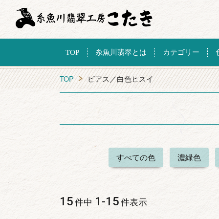
TOP
糸魚川翡翠とは
カテゴリー
TOP
ピアス／白色ヒスイ
すべての色
濃緑色
15
1
-
15
件中
件表示