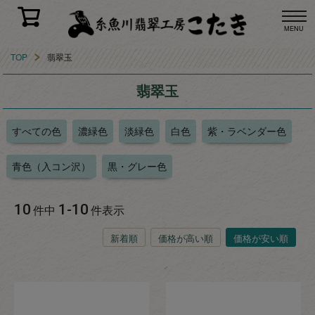
MENU
TOP
翡翠玉
翡翠玉
すべての色
濃緑色
淡緑色
白色
紫・ラベンダー色
青色（入コン沢）
黒・グレー色
10
1
-
10
件中
件表示
新着順
価格が高い順
価格が安い順