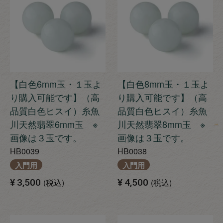
【白色6mm玉・１玉よ
【白色8mm玉・１玉よ
り購入可能です】（高
り購入可能です】（高
品質白色ヒスイ）糸魚
品質白色ヒスイ）糸魚
川天然翡翠6mm玉 ※
川天然翡翠8mm玉 ※
画像は３玉です。
画像は３玉です。
HB0039
HB0038
入門用
入門用
¥
3,500
税込
¥
4,500
税込