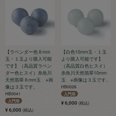
【ラベンダー色８mm
【白色10mm玉・１玉
玉・１玉より購入可能
より購入可能です】
です】（高品質ラベン
（高品質白色ヒスイ）
ダー色ヒスイ）糸魚川
糸魚川天然翡翠10mm
天然翡翠８mm玉 ※画
玉 ※画像は３玉です。
像は３玉です。
HB0026
HB0041
入門用
入門用
¥
6,000
税込
¥
6,000
税込