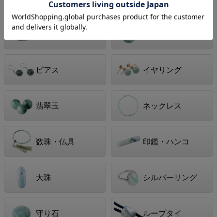
ト
ト
原石
管玉（かんだま）
ピアス
イヤリング
翡翠玉
ネックレス
数珠・仏具
印鑑・ハンコ
大珠
シルバーリング
守り石
ループタイ