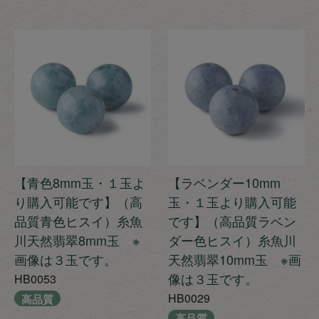
【青色8mm玉・１玉よ
【ラベンダー10mm
り購入可能です】（高
玉・１玉より購入可能
品質青色ヒスイ）糸魚
です】（高品質ラベン
川天然翡翠8mm玉 ※
ダー色ヒスイ）糸魚川
画像は３玉です。
天然翡翠10mm玉 ※画
像は３玉です。
HB0053
HB0029
高品質
高品質